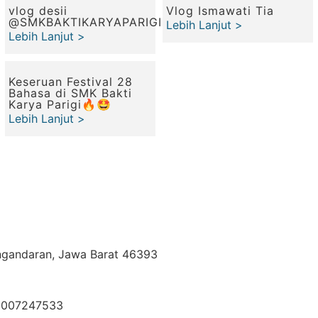
vlog desii
Vlog Ismawati Tia
‪@SMKBAKTIKARYAPARIGI‬
Lebih Lanjut >
Lebih Lanjut >
Keseruan Festival 28
Bahasa di SMK Bakti
Karya Parigi🔥🤩
Lebih Lanjut >
angandaran, Jawa Barat 46393
01007247533