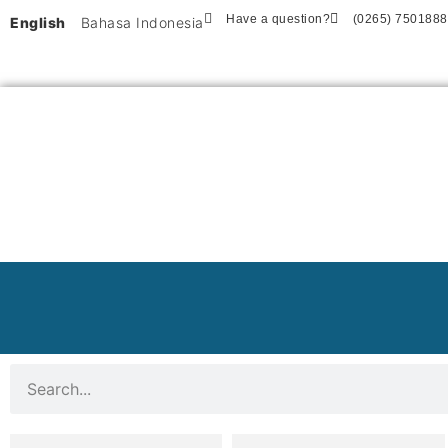
Have a question?
(0265) 7501888
English
Bahasa Indonesia