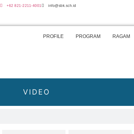
+62 821-2211-4001
info@sbk.sch.id
PROFILE
PROGRAM
RAGAM
VIDEO