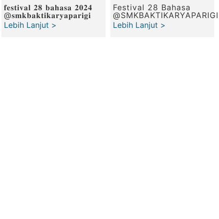
𝐟𝐞𝐬𝐭𝐢𝐯𝐚𝐥 𝟐𝟖 𝐛𝐚𝐡𝐚𝐬𝐚 𝟐𝟎𝟐𝟒
Festival 28 Bahasa
@𝐬𝐦𝐤𝐛𝐚𝐤𝐭𝐢𝐤𝐚𝐫𝐲𝐚𝐩𝐚𝐫𝐢𝐠𝐢
‪@SMKBAKTIKARYAPARIGI‬
Lebih Lanjut >
Lebih Lanjut >