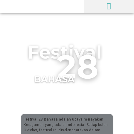
Festival 28 Bahasa adalah upaya merayakan
Keragaman yang ada di Indonesia. Setiap bulan
Oktober, festival ini diselenggarakan dalam