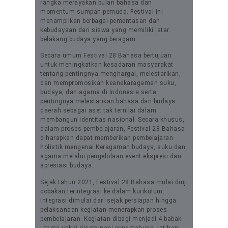
rangka merayakan bulan bahasa dan
momentum sumpah pemuda. Festival ini
menampilkan berbagai pementasan dan
kebudayaan dari siswa yang memiliki latar
belakang budaya yang beragam.
Secara umum Festival 28 Bahasa bertujuan
untuk meningkatkan kesadaran masyarakat
tentang pentingnya menghargai, melestarikan,
dan mempromosikan keanekaragaman suku,
budaya, dan agama di Indonesia serta
pentingnya melestarikan bahasa dan budaya
daerah sebagai aset tak ternilai dalam
membangun identitas nasional. Secara khusus,
dalam proses pembelajaran, Festival 28 Bahasa
diharapkan dapat memberikan pembelajaran
holistik mengenai Keragaman budaya, suku dan
agama melalui pengelolaan event ekspresi dan
apresiasi budaya.
Sejak tahun 2021, Festival 28 Bahasa mulai diuji
cobakan terintegrasi ke dalam kurikulum.
Integrasi dimulai dari sejak persiapan hingga
pelaksanaan kegiatan menerapkan proses
pembelajaran. Kegiatan dibagi menjadi 4 babak
utama yakni diseminasi pengetahuan, latihan