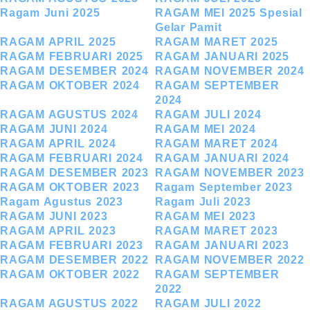
Ragam Juni 2025
RAGAM MEI 2025 Spesial
Gelar Pamit
RAGAM APRIL 2025
RAGAM MARET 2025
RAGAM FEBRUARI 2025
RAGAM JANUARI 2025
RAGAM DESEMBER 2024
RAGAM NOVEMBER 2024
RAGAM OKTOBER 2024
RAGAM SEPTEMBER
2024
RAGAM AGUSTUS 2024
RAGAM JULI 2024
RAGAM JUNI 2024
RAGAM MEI 2024
RAGAM APRIL 2024
RAGAM MARET 2024
RAGAM FEBRUARI 2024
RAGAM JANUARI 2024
RAGAM DESEMBER 2023
RAGAM NOVEMBER 2023
RAGAM OKTOBER 2023
Ragam September 2023
Ragam Agustus 2023
Ragam Juli 2023
RAGAM JUNI 2023
RAGAM MEI 2023
RAGAM APRIL 2023
RAGAM MARET 2023
RAGAM FEBRUARI 2023
RAGAM JANUARI 2023
RAGAM DESEMBER 2022
RAGAM NOVEMBER 2022
RAGAM OKTOBER 2022
RAGAM SEPTEMBER
2022
RAGAM AGUSTUS 2022
RAGAM JULI 2022