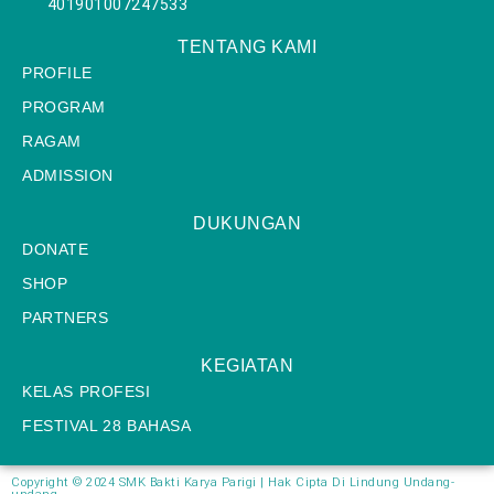
401901007247533
TENTANG KAMI
PROFILE
PROGRAM
RAGAM
ADMISSION
DUKUNGAN
DONATE
SHOP
PARTNERS
KEGIATAN
KELAS PROFESI
FESTIVAL 28 BAHASA
Copyright © 2024 SMK Bakti Karya Parigi | Hak Cipta Di Lindung Undang-