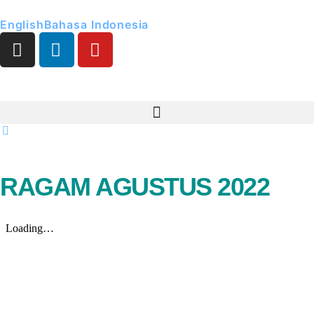
English
Bahasa Indonesia
RAGAM AGUSTUS 2022