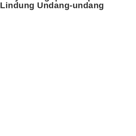
Lindung Undang-undang​