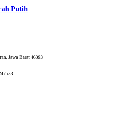
ah Putih
ran, Jawa Barat 46393
247533