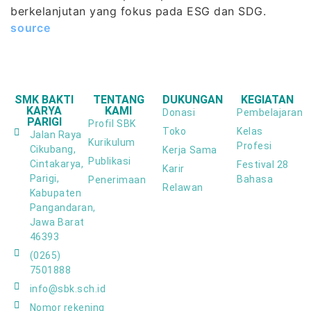
berkelanjutan yang fokus pada ESG dan SDG.
source
SMK BAKTI
TENTANG
DUKUNGAN
KEGIATAN
KARYA
KAMI
Donasi
Pembelajaran
PARIGI
Profil SBK
Toko
Kelas
Jalan Raya
Kurikulum
Profesi
Cikubang,
Kerja Sama
Publikasi
Cintakarya,
Festival 28
Karir
Parigi,
Bahasa
Penerimaan
Relawan
Kabupaten
Pangandaran,
Jawa Barat
46393
(0265)
7501888
info@sbk.sch.id
Nomor rekening