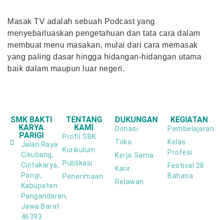
Masak TV adalah sebuah Podcast yang
menyebarluaskan pengetahuan dan tata cara dalam
membuat menu masakan, mulai dari cara memasak
yang paling dasar hingga hidangan-hidangan utama
baik dalam maupun luar negeri.
SMK BAKTI
TENTANG
DUKUNGAN
KEGIATAN
KARYA
KAMI
Donasi
Pembelajaran
PARIGI
Profil SBK
Toko
Kelas
Jalan Raya
Kurikulum
Profesi
Cikubang,
Kerja Sama
Publikasi
Cintakarya,
Festival 28
Karir
Parigi,
Bahasa
Penerimaan
Relawan
Kabupaten
Pangandaran,
Jawa Barat
46393