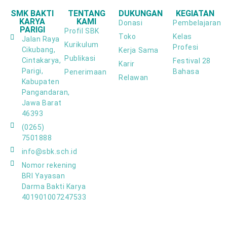
SMK BAKTI
TENTANG
DUKUNGAN
KEGIATAN
KARYA
KAMI
Donasi
Pembelajaran
PARIGI
Profil SBK
Toko
Kelas
Jalan Raya
Kurikulum
Profesi
Cikubang,
Kerja Sama
Publikasi
Cintakarya,
Festival 28
Karir
Parigi,
Bahasa
Penerimaan
Relawan
Kabupaten
Pangandaran,
Jawa Barat
46393
(0265)
7501888
info@sbk.sch.id
Nomor rekening
BRI Yayasan
Darma Bakti Karya
401901007247533