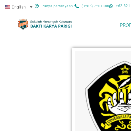
+62 821
Punya pertanyaan?
(0265) 7501888
English
Bahasa Indonesia
PROF